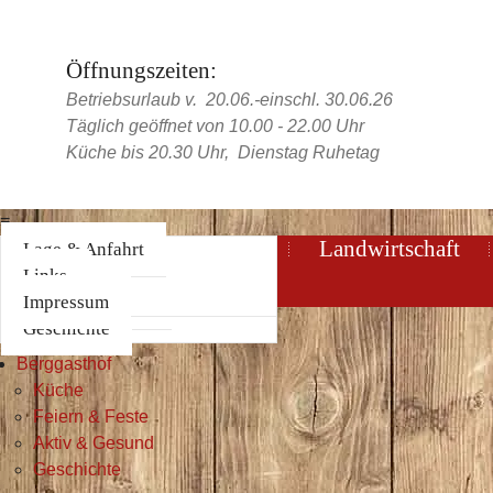
Öffnungszeiten:
Betriebsurlaub v. 20.06.-einschl. 30.06.26
Täglich geöffnet von 10.00 - 22.00 Uhr
Küche bis 20.30 Uhr, Dienstag Ruhetag
≡
Home
Berggasthof
Landwirtschaft
Küche
360°-Panorama
Lage & Anfahrt
Feiern & Feste
Interaktive Karte
Links
Aktiv & Gesund
Impressum
Geschichte
Home
Berggasthof
Küche
Feiern & Feste
Aktiv & Gesund
Geschichte