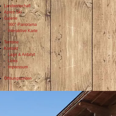
Landwirtschaft
Apres Ski
Galerie
360°-Panorama
Interaktive Karte
Termine
Kontakt
Lage & Anfahrt
Links
Impressum
Öffnungszeiten