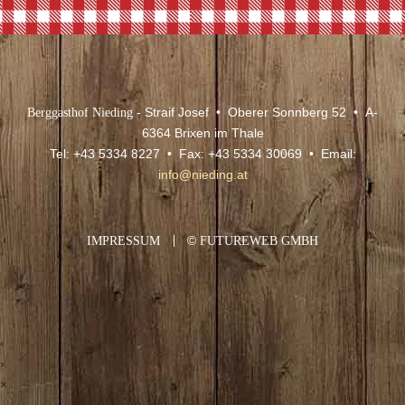
Berggasthof Nieding
- Straif Josef • Oberer Sonnberg 52 • A-
6364 Brixen im Thale
Tel: +43 5334 8227 • Fax: +43 5334 30069 • Email:
info@nieding.at
IMPRESSUM
©
FUTUREWEB GMBH
‹
›
×